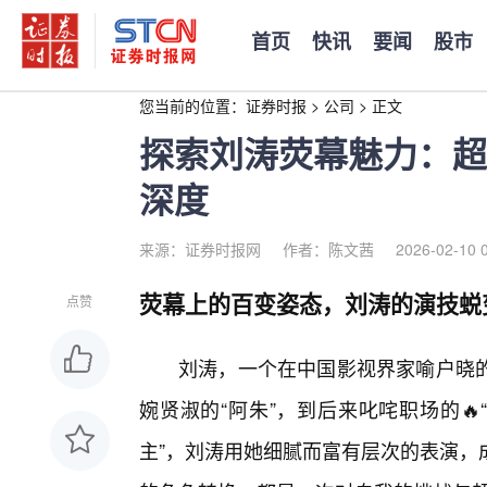
首页
快讯
要闻
股市
您当前的位置：
证券时报
>
公司
>
正文
探索刘涛荧幕魅力：超
深度
来源：证券时报网
作者：陈文茜
2026-02-10 
荧幕上的百变姿态，刘涛的演技蜕变
点赞
刘涛，一个在中国影视界家喻户晓
婉贤淑的“阿朱”，到后来叱咤职场的
主”，刘涛用她细腻而富有层次的表演，