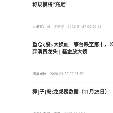
称规模将“充足”
香港文汇网
江惠仪
2026-01-27 05:50:52
重仓<股>大换血！茅台跌至第十，公
弃消费龙头 | 基金放大镜
猫眼娱乐
2026-01-29 02:06:52
獐{子}岛:龙虎榜数据（11月25日）