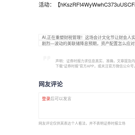
活动：【
hKszRFt4WyWwhC373uUSCF
AI,正在重塑财税管理！这场会计文化节让财会人
剧烈—波动的美联储降息预期，资产配置怎么应对？—
声明：证券时报力求信息真实、准确，文章提及内
下载“证券时报”官方APP，或关注官方微信公众
网友评论
登录
后可以发言
网友评论仅供其表达个人看法，并不表明证券时报立场