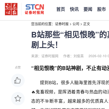
首页
快讯
要闻
股市
您当前的位置：
证券时报
>
公司
>
正文
B站那些“相见恨晚”
剧上头！
来源：证券时报网
作者：刘俊英
2026-02-10 
“相见恨晚”的B站神剧，不止有动
点赞
提到B站，很多人脑海里首先浮现的
🔥鬼畜视频，是挥洒着青春与热血的动
态的不🎯断丰富，越来越多的优质真