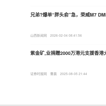
兄弟?爆单“胖头俞”急，荣威M7 D
山西新闻网
2026-02-04 08:41:56
紫金矿,业捐赠2000万港元支援香
证券时报网
曹晨
2025-08-05 21:44