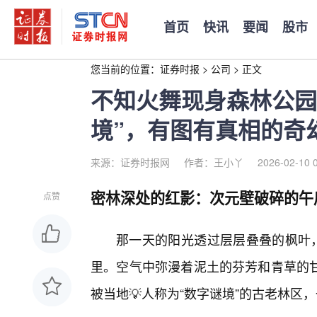
首页
快讯
要闻
股市
您当前的位置：
证券时报
>
公司
>
正文
不知火舞现身森林公园
境”，有图有真相的奇
来源：证券时报网
作者：王小丫
2026-02-10 
密林深处的红影：次元壁破碎的午
点赞
那一天的阳光透过层层叠叠的枫叶，
里。空气中弥漫着泥土的芬芳和青草的
被当地💡人称为“数字谜境”的古老林区