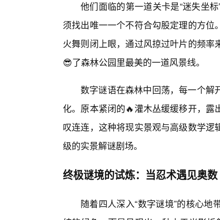
他们面临的第一道关卡是“迷失坐标
须找出唯一一个不符合勾股定理的方位
火舞则闭上眼，通过风掠过叶片的频率
😎了森林公园里最美的一道风景线。
数字谜语在森林中回荡，每一个解开
化。原本紧闭的🔥灌木丛缓缓移开，露
叹连连，这种将现实景观与高级数学逻
级的实景解谜剧场。
终极谜境的试炼：当忍术遇见奥数
随着四人深入“数字谜境”的核心地